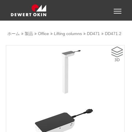
Show convenient version of this site
Toggle
naviga
Don't show this message again
ホーム
製品
Office
Lifting columns
DD471
DD471.2