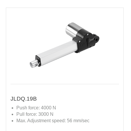
JLDQ.19B
Push force: 4000 N
Pull force: 3000 N
Max. Adjustment speed: 56 mm/sec