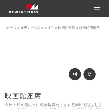
Show convenient version of this site
Toggle
naviga
Don't show this message again
ホーム
業界 / ビジネスエリア
映画館座席
映画館用椅子
映画館座席
今日の映画館は単に映画鑑賞だけをする場所ではありま