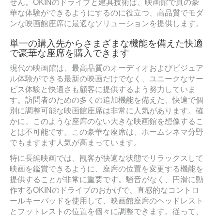
せん。OKINのドライブと建具技術は、映画館で真の豪
華な体験ができるようにするのに役立つ、高品質でモダ
ンな映画館座席に最適なソリューションを提供します。
単一の購入先からさまざまな機能を備えた快適
で豪華な座席を購入できます
現代の映画館は、最高品質のオーディオおよびビジュア
ル体験ができる最新の映画だけでなく、ユニークなサー
ビス体験と快適さも顧客に提供するよう努力していま
す。訪問者のための多くの追加機能を備えた、快適で個
別に調整可能な映画館座席は非常に人気があります。確
かに、このような座席のない大きな映画館を想像するこ
とは不可能です。この豪華な座席は、ホームシネマ分野
でもますます人気が高まっています。
特に長編映画では、観客が快適な状態でリラックスして
映画を鑑賞できるように、座席の位置を変更する機能を
提供することが非常に重要です。騒音がなく、円滑に動
作するOKINのドライブのおかげで、直感的なコントロ
ールキーパッドを使用して、映画館座席のヘッドレスト
とフットレストの位置を個々に調整できます。従って、