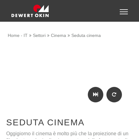
Show convenient version of this site
Toggle
naviga
Don't show this message again
Home - IT
Settori
Cinema
Seduta cinema
SEDUTA CINEMA
Oggigiorno il cinema è molto più che la proiezione di un