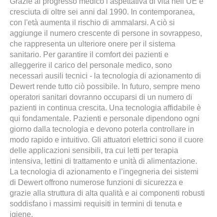
Grazie al progresso medico l’aspettativa di vita nell’UE è
cresciuta di oltre sei anni dal 1990. In contemporanea,
con l'età aumenta il rischio di ammalarsi. A ciò si
aggiunge il numero crescente di persone in sovrappeso,
che rappresenta un ulteriore onere per il sistema
sanitario. Per garantire il comfort dei pazienti e
alleggerire il carico del personale medico, sono
necessari ausili tecnici - la tecnologia di azionamento di
Dewert rende tutto ciò possibile. In futuro, sempre meno
operatori sanitari dovranno occuparsi di un numero di
pazienti in continua crescita. Una tecnologia affidabile è
qui fondamentale. Pazienti e personale dipendono ogni
giorno dalla tecnologia e devono poterla controllare in
modo rapido e intuitivo. Gli attuatori elettrici sono il cuore
delle applicazioni sensibili, tra cui letti per terapia
intensiva, lettini di trattamento e unità di alimentazione.
La tecnologia di azionamento e l’ingegneria dei sistemi
di Dewert offrono numerose funzioni di sicurezza e
grazie alla struttura di alta qualità e ai componenti robusti
soddisfano i massimi requisiti in termini di tenuta e
igiene.