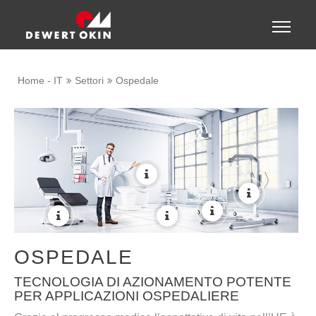
Show convenient version of this site
Toggle
naviga
Don't show this message again
Home - IT
Settori
Ospedale
More
More
More
More
More
OSPEDALE
TECNOLOGIA DI AZIONAMENTO POTENTE
PER APPLICAZIONI OSPEDALIERE