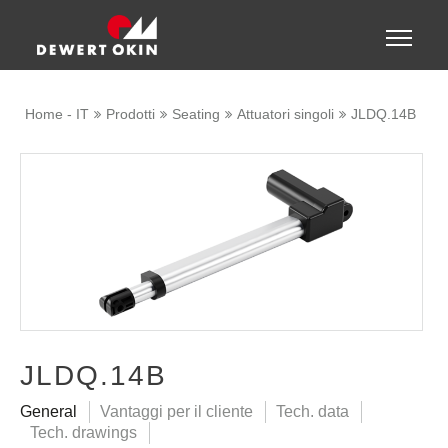
Show convenient version of this site
Toggle
naviga
Don't show this message again
Home - IT
Prodotti
Seating
Attuatori singoli
JLDQ.14B
JLDQ.14B
General
Vantaggi per il cliente
Tech. data
Tech. drawings