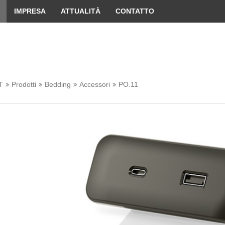
 convenient version of this site
Don't show this message 
IMPRESA
ATTUALITÀ
CONTATTO
T
Prodotti
Bedding
Accessori
PO.11