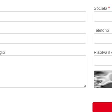
Società
*
Telefono
gio
Risolva il