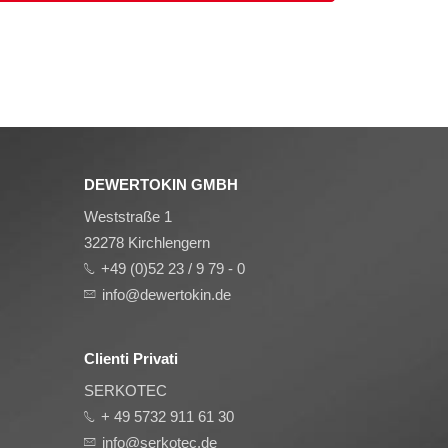
DEWERTOKIN GMBH
Weststraße 1
32278 Kirchlengern
+49 (0)52 23 / 9 79 - 0
info@dewertokin.de
Clienti Privati
SERKOTEC
+ 49 5732 911 61 30
info@serkotec.de