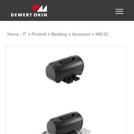
Show convenient version of this site
Toggle
naviga
Don't show this message again
Home - IT
Prodotti
Bedding
Accessori
MM.01