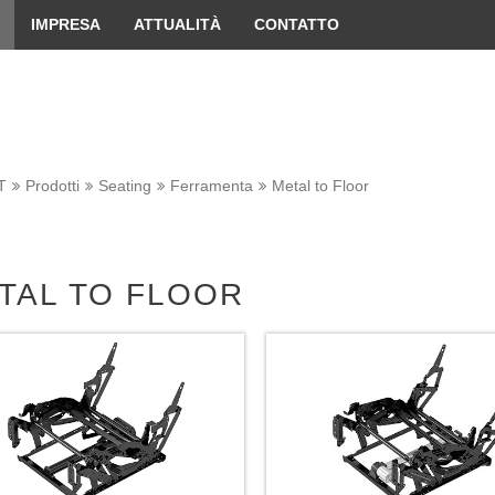
 convenient version of this site
Don't show this message 
IMPRESA
ATTUALITÀ
CONTATTO
T
Prodotti
Seating
Ferramenta
Metal to Floor
TAL TO FLOOR