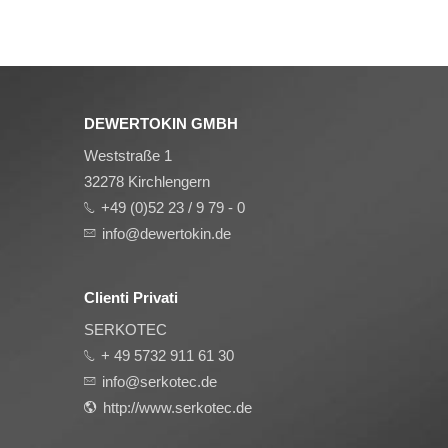
DEWERTOKIN GMBH
Weststraße 1
32278 Kirchlengern
+49 (0)52 23 / 9 79 - 0
info@dewertokin.de
Clienti Privati
SERKOTEC
+ 49 5732 911 61 30
info@serkotec.de
http://www.serkotec.de