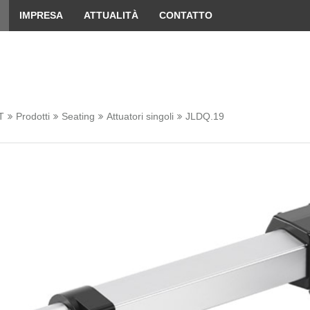
 convenient version of this site
Don't show this message 
IMPRESA
ATTUALITÀ
CONTATTO
T
Prodotti
Seating
Attuatori singoli
JLDQ.19