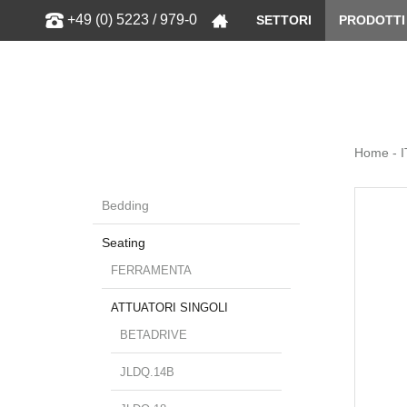
Show
+49 (0) 5223 / 979-0
SETTORI
PRODOTTI
Home - I
Bedding
Seating
FERRAMENTA
ATTUATORI SINGOLI
BETADRIVE
JLDQ.14B