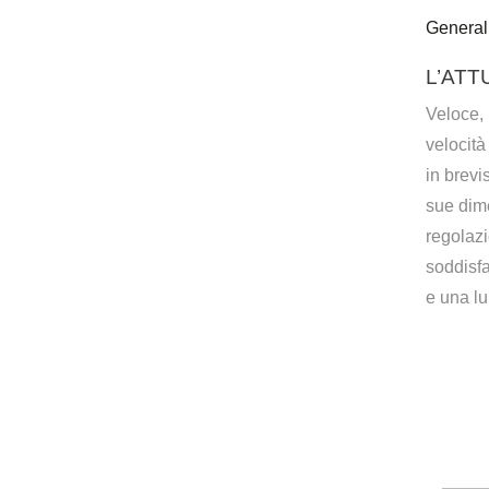
General
L’ATT
Veloce, 
velocità
in brevi
sue dime
regolazi
soddisfa
e una lu