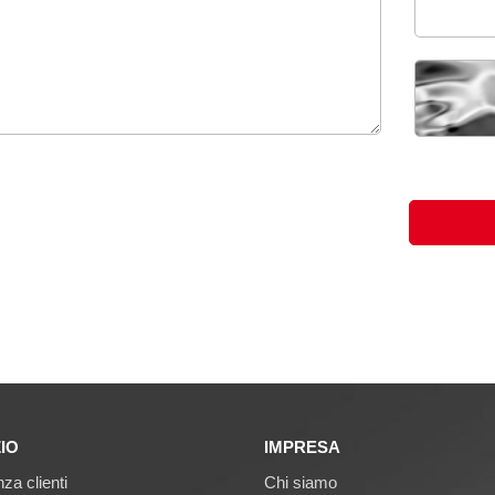
IO
IMPRESA
za clienti
Chi siamo