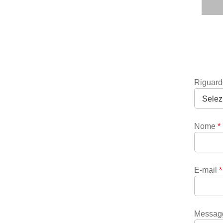
Riguard
Nome
*
E-mail
*
Messag