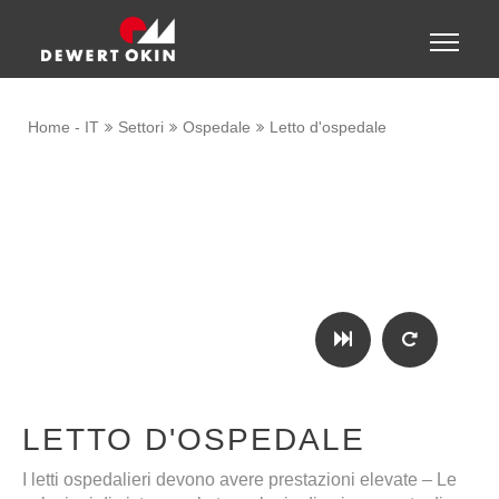
Show convenient version of this site
Toggle
naviga
Don't show this message again
Home - IT
Settori
Ospedale
Letto d'ospedale
LETTO D'OSPEDALE
I letti ospedalieri devono avere prestazioni elevate – Le