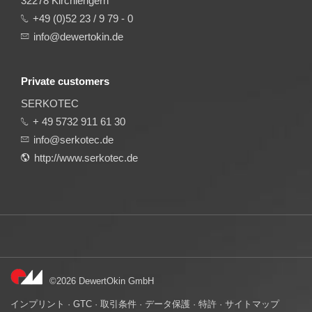
32278 Kirchlengern
+49 (0)52 23 / 9 79 - 0
info@dewertokin.de
Private customers
SERKOTEC
+ 49 5732 911 61 30
info@serkotec.de
http://www.serkotec.de
©2026 DewertOkin GmbH
インプリント
·
GTC
·
取引条件
·
データ保護
·
特許
·
サイトマップ