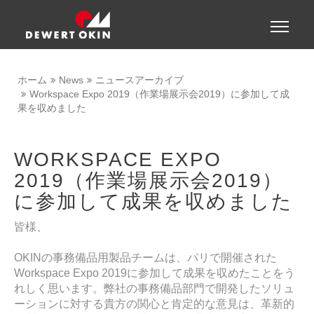
Show convenient version of this site
Toggle
naviga
Don't show this message again
ホーム
News
ニュースアーカイブ
Workspace Expo 2019（作業場展示会2019）に参加して成
果を収めました
WORKSPACE EXPO
2019（作業場展示会2019）
に参加して成果を収めました
皆様、
OKINの事務備品用製品チームは、パリで開催された
Workspace Expo 2019に参加して成果を収めたことをう
れしく思います。弊社の事務備品部門で開発したソリュ
ーションに対する貴方の関心と肯定的な意見は、革新的