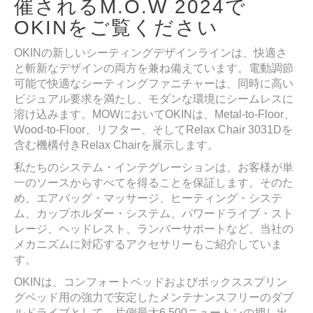
催されるM.O.W 2024で
OKINをご覧ください
OKINの新しいシーティングデザインラインは、快適さ
と斬新なデザインの両方を兼ね備えています。電動調節
可能で快適なシーティングファニチャーは、同時に高い
ビジュアル要求を満たし、モダンな環境にシームレスに
溶け込みます。MOWにおいてOKINは、Metal-to-Floor、
Wood-to-Floor、リフター、そしてRelax Chair 3031Dを
含む機構付きRelax Chairを展示します。
私たちのシステム・インテグレーションは、お客様が単
一のソースからすべてを得ることを保証します。そのた
め、エアバッグ・マッサージ、ヒーティング・システ
ム、カップホルダー・システム、パワードライブ・スト
レージ、ヘッドレスト、ランバーサポートなど、当社の
メカニズムに対応するアクセサリーもご紹介していま
す。
OKINは、コンフォートベッドおよびボックススプリン
グベッド用の強力で安定したメンテナンスフリーのダブ
ルドライブとして、片側最大6,500ニュートンの押し出