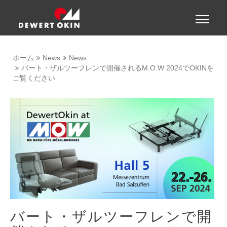
Show convenient version of this site
Toggle
naviga
Don't show this message again
ホーム
News
News
バート・ザルツーフレンで開催されるM.O.W 2024でOKINを
ご覧ください
バート・ザルツーフレンで開