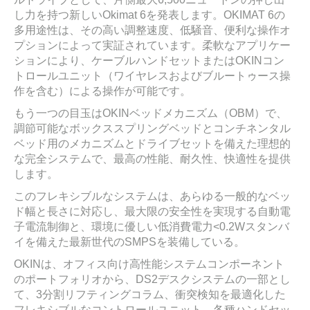
し力を持つ新しいOkimat 6を発表します。OKIMAT 6の
多用途性は、その高い調整速度、低騒音、便利な操作オ
プションによって実証されています。柔軟なアプリケー
ションにより、ケーブルハンドセットまたはOKINコン
トロールユニット（ワイヤレスおよびブルートゥース操
作を含む）による操作が可能です。
もう一つの目玉はOKINベッドメカニズム（OBM）で、
調節可能なボックススプリングベッドとコンチネンタル
ベッド用のメカニズムとドライブセットを備えた理想的
な完全システムで、最高の性能、耐久性、快適性を提供
します。
このフレキシブルなシステムは、あらゆる一般的なベッ
ド幅と長さに対応し、最大限の安全性を実現する自動電
子電流制御と、環境に優しい低消費電力<0.2Wスタンバ
イを備えた最新世代のSMPSを装備している。
OKINは、オフィス向け高性能システムコンポーネント
のポートフォリオから、DS2デスクシステムの一部とし
て、3分割リフティングコラム、衝突検知を最適化した
フレキシブルなコントロールユニット、各種ハンドセッ