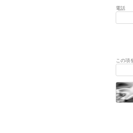
電話
この項