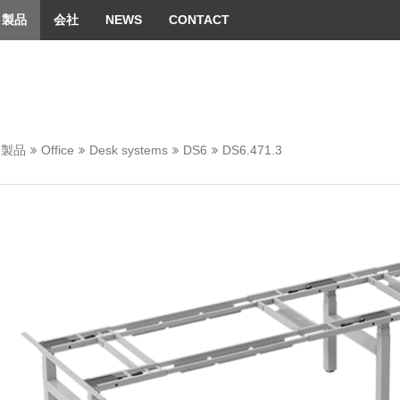
 convenient version of this site
Don't show this message 
製品
会社
NEWS
CONTACT
製品
Office
Desk systems
DS6
DS6.471.3