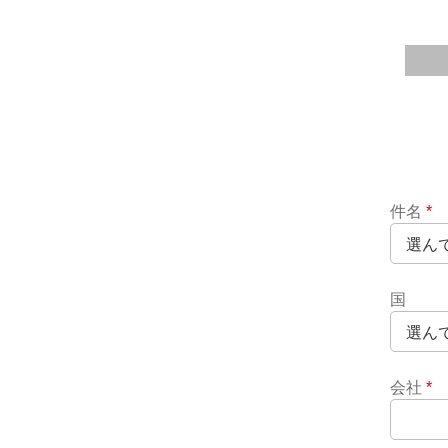
件名
*
国
会社
*