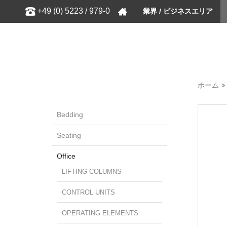
Show
+49 (0) 5223 / 979-0
業界 / ビジネスエリア
ホーム
Bedding
Seating
Office
LIFTING COLUMNS
CONTROL UNITS
OPERATING ELEMENTS