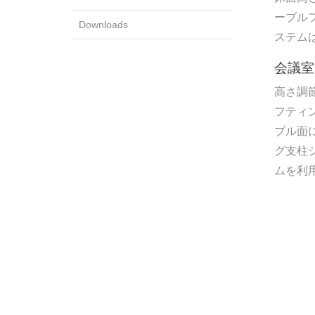
ーブル
Downloads
ステム
会議室
高さ調
フティ
ブル面
グ支柱
ムを利