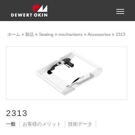
Show convenient version of this site
Toggle
naviga
Don't show this message again
ホーム
製品
Seating
mechanisms
Accessories
2313
2313
一般
お客様のメリット
技術データ