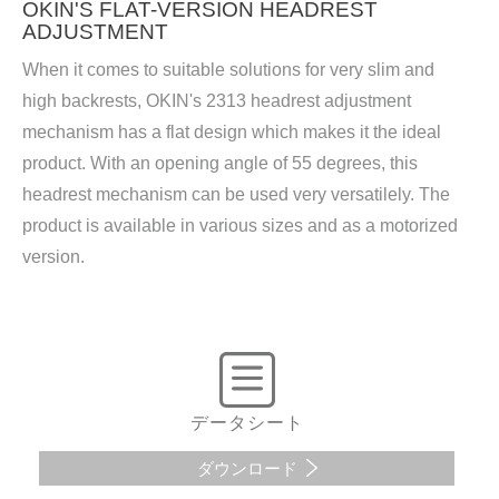
OKIN'S FLAT-VERSION HEADREST
ADJUSTMENT
When it comes to suitable solutions for very slim and
high backrests, OKIN's 2313 headrest adjustment
mechanism has a flat design which makes it the ideal
product. With an opening angle of 55 degrees, this
headrest mechanism can be used very versatilely. The
product is available in various sizes and as a motorized
version.
データシート
ダウンロード