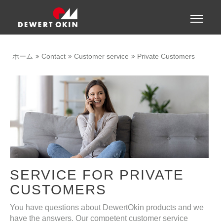
Show convenient version of this site
Toggle
naviga
Don't show this message again
ホーム
Contact
Customer service
Private Customers
SERVICE FOR PRIVATE
CUSTOMERS
You have questions about DewertOkin products and we
have the answers. Our competent customer service