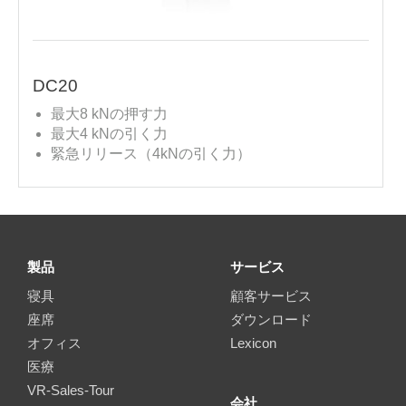
DC20
最大8 kNの押す力
最大4 kNの引く力
緊急リリース（4kNの引く力）
製品
サービス
寝具
顧客サービス
座席
ダウンロード
オフィス
Lexicon
医療
VR-Sales-Tour
会社