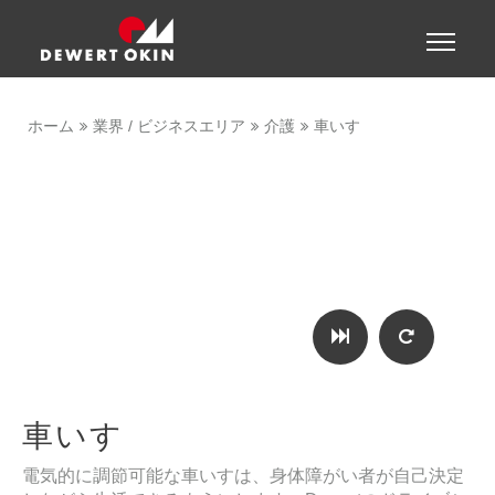
Show convenient version of this site
Toggle
naviga
Don't show this message again
ホーム
業界 / ビジネスエリア
介護
車いす
車いす
電気的に調節可能な車いすは、身体障がい者が自己決定