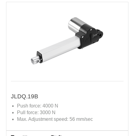
JLDQ.19B
Push force: 4000 N
Pull force: 3000 N
Max. Adjustment speed: 56 mm/sec