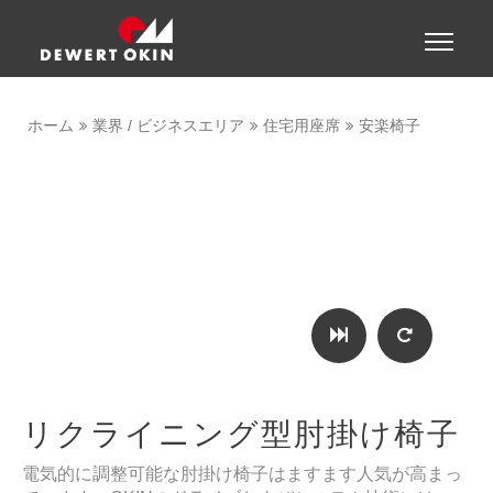
Show convenient version of this site
Toggle
naviga
Don't show this message again
ホーム
業界 / ビジネスエリア
住宅用座席
安楽椅子
リクライニング型肘掛け椅子
電気的に調整可能な肘掛け椅子はますます人気が高まっ