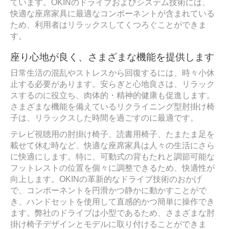
ています。OKINのドライブおよびシステム技術には、
快適な座席家具に最適なコンポーネントが含まれている
ため、利用者はリラックスしてくつろぐことができま
す。
座り心地が良く、さまざまな機能を提供します
日常生活の混乱やストレスから回復するには、時々小休
止する必要があります。安らぎと心地良さは、リラック
スするのに役立ち、肉体的・精神的健康も促進します。
さまざまな機能を備えているリクライニング型肘掛け椅
子は、リラックスした時間を過ごすのに最適です。
テレビ視聴用の肘掛け椅子、読書用椅子、たまたま足を
載せて休む時など、快適な座席家具は人々の生活にさら
に快適にします。特に、可動式の背もたれと調節可能な
フットレストの位置を個々に調整できるため、快適性が
向上します。OKINの革新的なドライブ技術のおかげ
で、コンポーネントを円滑かつ静かに動かすことがで
き、ハンドセットを使用して直感的かつ簡単に操作でき
ます。弊社のドライブは小型であるため、さまざまな肘
掛け椅子デザインとモデルに取り付けることができま