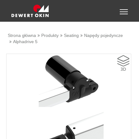
Show convenient version of this site
Toggle
naviga
Don't show this message again
Strona główna
Produkty
Seating
Napędy pojedyncze
Alphadrive 5