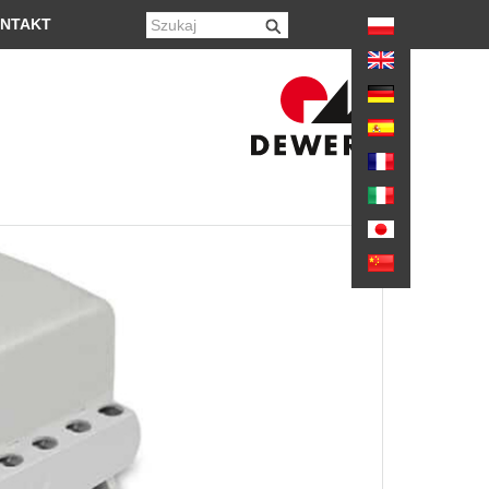
again
NTAKT