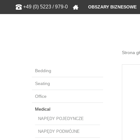
Show
+49 (0) 5223 / 979-0
OBSZARY BIZNESOWE
Strona g
Bedding
Seating
Office
Medical
NAPĘDY POJEDYNCZE
NAPĘDY PODWÓJNE