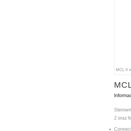
MCL II
MCL
Informa
Sterown
2 oraz 
Connecti