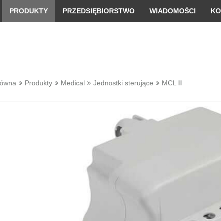
 convenient version of this site
Don't show this message 
PRODUKTY
PRZEDSIĘBIORSTWO
WIADOMOŚCI
KO
łówna
Produkty
Medical
Jednostki sterujące
MCL II