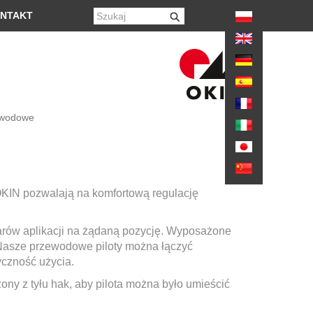
again
NTAKT
ewodowe
IN pozwalają na komfortową regulację
zarów aplikacji na żądaną pozycję. Wyposażone
 Nasze przewodowe piloty można łączyć
yczność użycia.
ny z tyłu hak, aby pilota można było umieścić