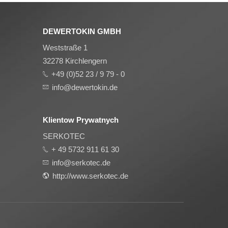
DEWERTOKIN GMBH
Weststraße 1
32278 Kirchlengern
+49 (0)52 23 / 9 79 - 0
info@dewertokin.de
Klientow Prywatnych
SERKOTEC
+ 49 5732 911 61 30
info@serkotec.de
http://www.serkotec.de