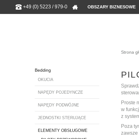
Show
+49 (0) 5223 / 979-0
OBSZARY BIZNESOWE
Strona g
Bedding
PI
OKUCIA
Sprawdz
NAPĘDY POJEDYNCZE
sterowan
Proste 
NAPĘDY PODWÓJNE
w funkc
z syste
JEDNOSTKI STERUJĄCE
Poza ty
ELEMENTY OBSŁUGOWE
zawsze 