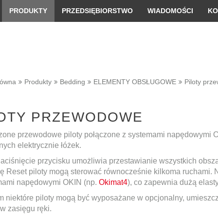
 convenient version of this site
Don't show this message 
PRODUKTY
PRZEDSIĘBIORSTWO
WIADOMOŚCI
KO
łówna
Produkty
Bedding
ELEMENTY OBSŁUGOWE
Piloty prz
LOTY PRZEWODOWE
one przewodowe piloty połączone z systemami napędowymi OK
ych elektrycznie łóżek.
naciśnięcie przycisku umożliwia przestawianie wszystkich obs
ję Reset piloty mogą sterować równocześnie kilkoma ruchami.
mami napędowymi OKIN (np.
Okimat4
), co zapewnia dużą elast
m niektóre piloty mogą być wyposażane w opcjonalny, umieszczo
w zasięgu ręki.