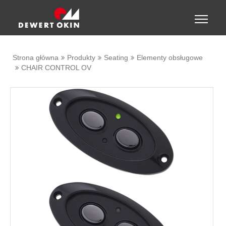
Show convenient version of this site
Toggle
naviga
Don't show this message again
Strona główna
Produkty
Seating
Elementy obsługowe
CHAIR CONTROL OV