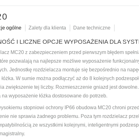
20
cje ogólne
Zalety dla klienta
Dane techniczne
NOŚĆ I LICZNE OPCJE WYPOSAŻENIA DLA SY
lacz MC20 z zabezpieczeniem przed pierwszym błędem spełnia
które pozwalają na najlepsze możliwe wyposażenie funkcjonalny
nych. Jednostkę rozdzielacza montuje się bezpośrednio na nap
 łóżka. W sumie można podłączyć aż do 8 kolejnych podzespo
ia zwiększenie tej liczby. Rozmieszczenie gniazd jest dowoln
 na wyposażenie łóżka dostosowane do potrzeb.
wysokiemu stopniowi ochrony IP66 obudowa MC20 chroni przed w
enie nie sprawia żadnego problemu. Poza tym rozdzielacz prz
mpatybilnością ze wszystkimi kolejnymi, inteligentnymi podzesp
magistralny.