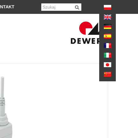
again
NTAKT