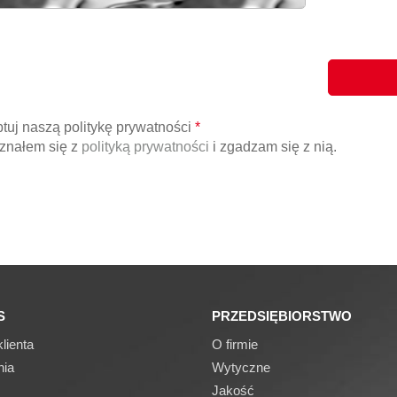
tuj naszą politykę prywatności
*
znałem się z
polityką prywatności
i zgadzam się z nią.
S
PRZEDSIĘBIORSTWO
lienta
O firmie
nia
Wytyczne
Jakość