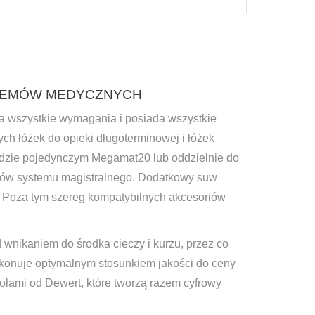
STEMÓW MEDYCZNYCH
 wszystkie wymagania i posiada wszystkie
ch łóżek do opieki długoterminowej i łóżek
ędzie pojedynczym Megamat20 lub oddzielnie do
łów systemu magistralnego. Dodatkowy suw
e. Poza tym szereg kompatybilnych akcesoriów
nikaniem do środka cieczy i kurzu, przez co
ekonuje optymalnym stosunkiem jakości do ceny
ołami od Dewert, które tworzą razem cyfrowy