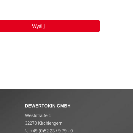
DEWERTOKIN GMBH
Weststraße 1
32278 Kirchlengern
+49 (0)52 23 / 9 79 - 0