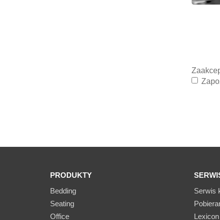
Zaakcep
Zapo
PRODUKTY
SERWI
Bedding
Serwis k
Seating
Pobiera
Office
Lexicon