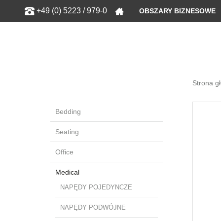
Show
+49 (0) 5223 / 979-0
OBSZARY BIZNESOWE
Strona g
Bedding
Seating
Office
Medical
NAPĘDY POJEDYNCZE
NAPĘDY PODWÓJNE