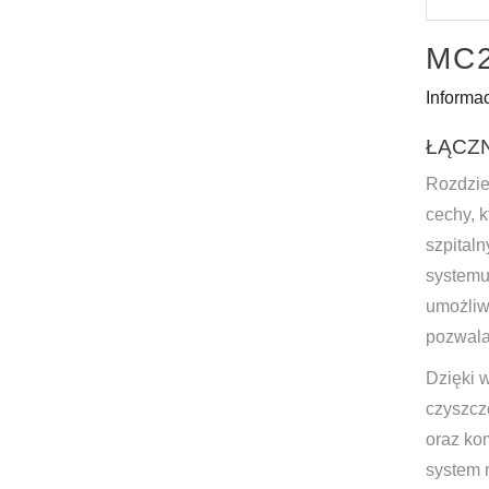
MC
Informa
ŁĄCZ
Rozdzie
cechy, 
szpital
systemu
umożliw
pozwala
Dzięki 
czyszcz
oraz ko
system 