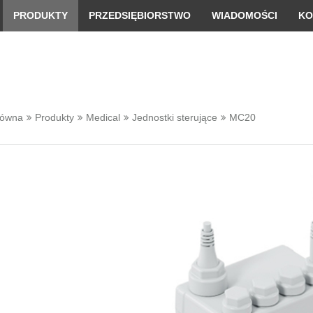
 convenient version of this site
Don't show this message 
PRODUKTY
PRZEDSIĘBIORSTWO
WIADOMOŚCI
KO
łówna
Produkty
Medical
Jednostki sterujące
MC20