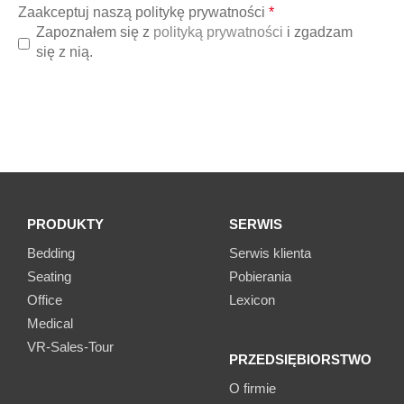
Zaakceptuj naszą politykę prywatności
*
Zapoznałem się z
polityką prywatności
i zgadzam
się z nią.
PRODUKTY
SERWIS
Bedding
Serwis klienta
Seating
Pobierania
Office
Lexicon
Medical
VR-Sales-Tour
PRZEDSIĘBIORSTWO
O firmie