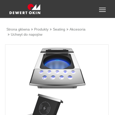
Show convenient version of this site
Toggle
naviga
Don't show this message again
Strona główna
Produkty
Seating
Akcesoria
Uchwyt do napojów