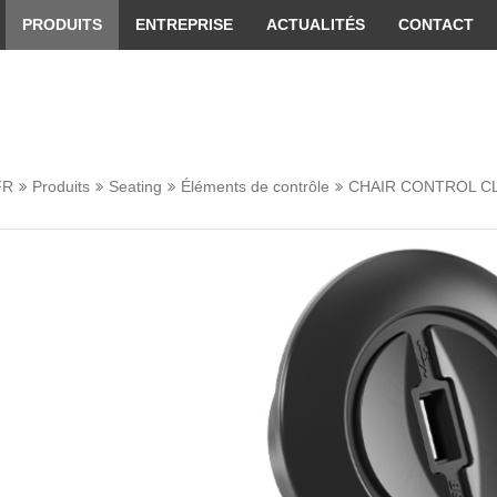
 convenient version of this site
Don't show this message 
PRODUITS
ENTREPRISE
ACTUALITÉS
CONTACT
FR
Produits
Seating
Éléments de contrôle
CHAIR CONTROL C