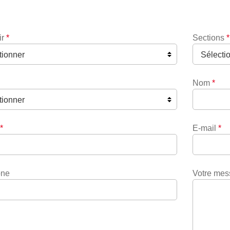
ir
*
Sections
*
Nom
*
*
E-mail
*
one
Votre me