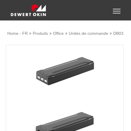
Show convenient version of this site
Toggle
naviga
Don't show this message again
Home - FR
Produits
Office
Unités de commande
DB03