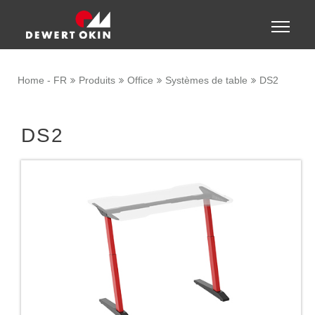
Show convenient version of this site
Toggle
naviga
Don't show this message again
Home - FR
Produits
Office
Systèmes de table
DS2
DS2