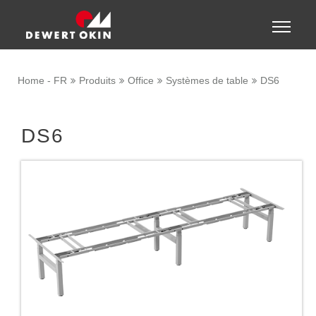
Show convenient version of this site
Toggle
naviga
Don't show this message again
Home - FR
Produits
Office
Systèmes de table
DS6
DS6