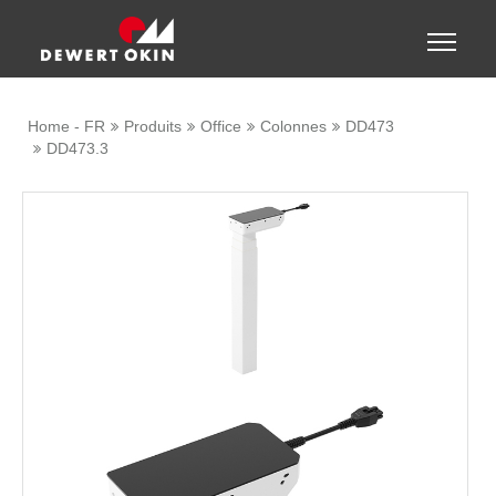
Show convenient version of this site
Toggle
naviga
Don't show this message again
Home - FR
Produits
Office
Colonnes
DD473
DD473.3