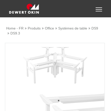
Show convenient version of this site
Toggle
naviga
Don't show this message again
Home - FR
Produits
Office
Systèmes de table
DS9
DS9.3