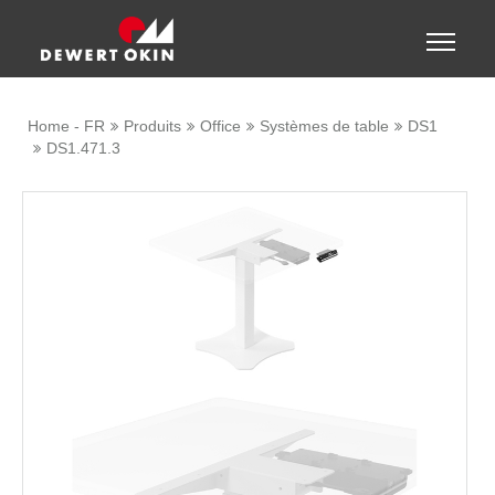
Show convenient version of this site
Toggle
naviga
Don't show this message again
Home - FR
Produits
Office
Systèmes de table
DS1
DS1.471.3