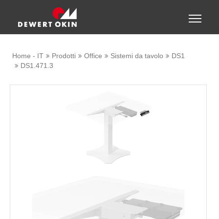
Show convenient version of this site
Toggle
naviga
Don't show this message again
Home - IT
Prodotti
Office
Sistemi da tavolo
DS1
DS1.471.3