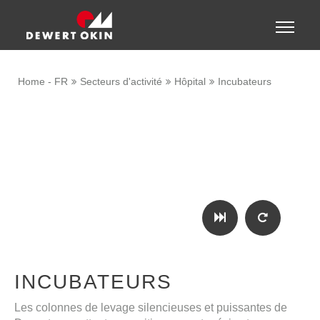
Show convenient version of this site
Toggle
naviga
Don't show this message again
Home - FR
Secteurs d'activité
Hôpital
Incubateurs
INCUBATEURS
Les colonnes de levage silencieuses et puissantes de