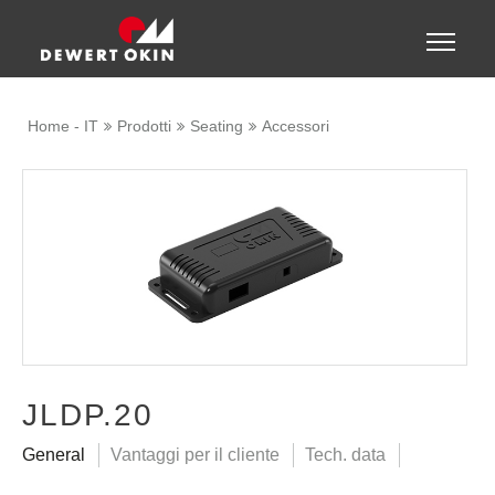
Show convenient version of this site
Toggle
naviga
Don't show this message again
Home - IT
Prodotti
Seating
Accessori
JLDP.20
General
Vantaggi per il cliente
Tech. data