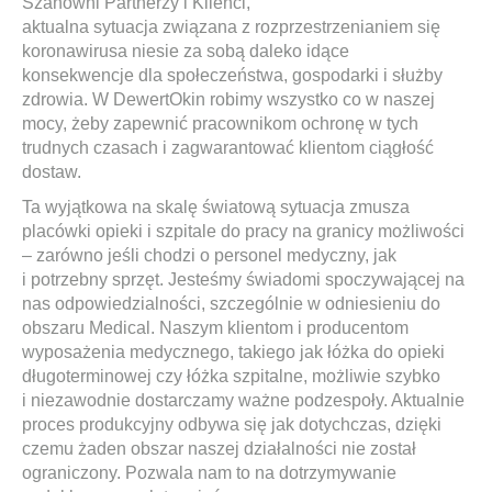
Szanowni Partnerzy i Klienci,
aktualna sytuacja związana z rozprzestrzenianiem się
koronawirusa niesie za sobą daleko idące
konsekwencje dla społeczeństwa, gospodarki i służby
zdrowia. W DewertOkin robimy wszystko co w naszej
mocy, żeby zapewnić pracownikom ochronę w tych
trudnych czasach i zagwarantować klientom ciągłość
dostaw.
Ta wyjątkowa na skalę światową sytuacja zmusza
placówki opieki i szpitale do pracy na granicy możliwości
– zarówno jeśli chodzi o personel medyczny, jak
i potrzebny sprzęt. Jesteśmy świadomi spoczywającej na
nas odpowiedzialności, szczególnie w odniesieniu do
obszaru Medical. Naszym klientom i producentom
wyposażenia medycznego, takiego jak łóżka do opieki
długoterminowej czy łóżka szpitalne, możliwie szybko
i niezawodnie dostarczamy ważne podzespoły. Aktualnie
proces produkcyjny odbywa się jak dotychczas, dzięki
czemu żaden obszar naszej działalności nie został
ograniczony. Pozwala nam to na dotrzymywanie