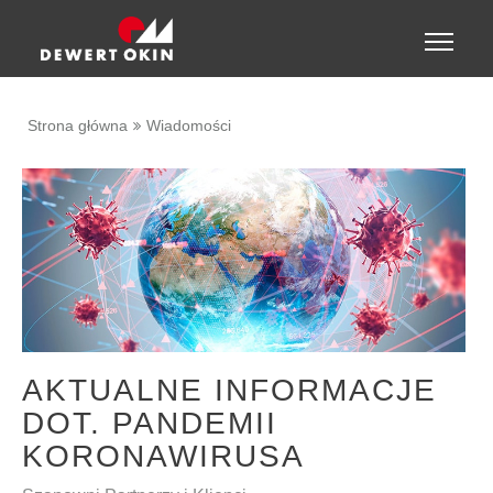
Show convenient version of this site
Toggle
naviga
Don't show this message again
Strona główna
Wiadomości
AKTUALNE INFORMACJE
DOT. PANDEMII
KORONAWIRUSA