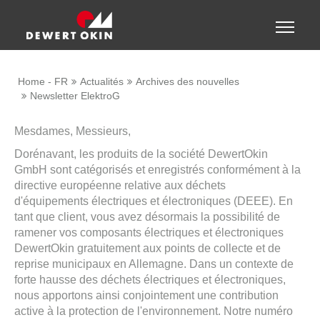
Show convenient version of this site
Toggle
naviga
Don't show this message again
Home - FR
Actualités
Archives des nouvelles
Newsletter ElektroG
Mesdames, Messieurs,
Dorénavant, les produits de la société DewertOkin
GmbH sont catégorisés et enregistrés conformément à la
directive européenne relative aux déchets
d'équipements électriques et électroniques (DEEE). En
tant que client, vous avez désormais la possibilité de
ramener vos composants électriques et électroniques
DewertOkin gratuitement aux points de collecte et de
reprise municipaux en Allemagne. Dans un contexte de
forte hausse des déchets électriques et électroniques,
nous apportons ainsi conjointement une contribution
active à la protection de l'environnement. Notre numéro