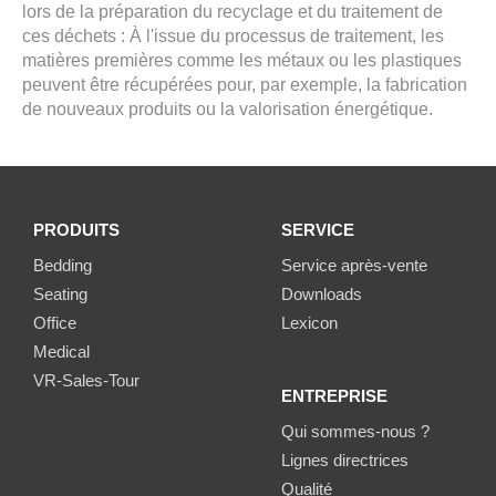
lors de la préparation du recyclage et du traitement de
ces déchets : À l'issue du processus de traitement, les
matières premières comme les métaux ou les plastiques
peuvent être récupérées pour, par exemple, la fabrication
de nouveaux produits ou la valorisation énergétique.
PRODUITS
SERVICE
Bedding
Service après-vente
Seating
Downloads
Office
Lexicon
Medical
VR-Sales-Tour
ENTREPRISE
Qui sommes-nous ?
Lignes directrices
Qualité