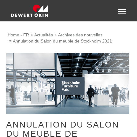
Show convenient version of this site
Toggle
naviga
Don't show this message again
Home - FR
Actualités
Archives des nouvelles
Annulation du Salon du meuble de Stockholm 2021
ANNULATION DU SALON
DU MEUBLE DE