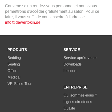
Convenez d'un rendez-vous personnel et nous vous
permettrons d'accéder gratuitement au salon. Pour ce
faire, il vous suffit de vous inscrire à l'adresse
info@dewertokin.de
.
PRODUITS
SERVICE
Bedding
Service après-vente
Seating
Downloads
Office
Lexicon
Medical
VR-Sales-Tour
ENTREPRISE
Qui sommes-nous ?
Lignes directrices
Qualité