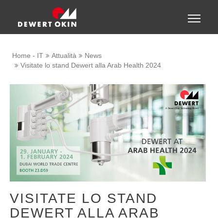
Show convenient version of this site
Toggle
naviga
Don't show this message again
Home - IT
Attualità
News
Visitate lo stand Dewert alla Arab Health 2024
VISITATE LO STAND
DEWERT ALLA ARAB