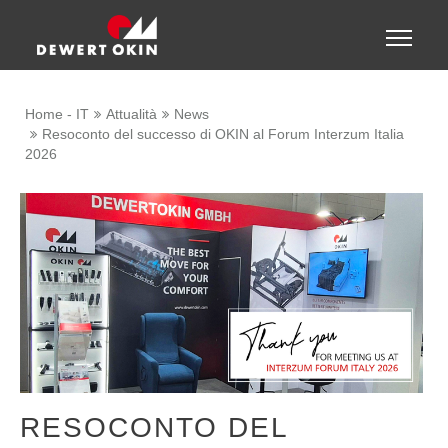
Show convenient version of this site
Toggle
naviga
Don't show this message again
Home - IT
Attualità
News
Resoconto del successo di OKIN al Forum Interzum Italia
2026
RESOCONTO DEL