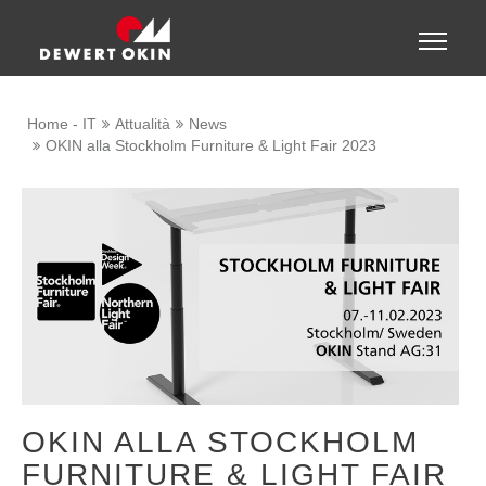
Show convenient version of this site
Toggle
naviga
Don't show this message again
Home - IT
Attualità
News
OKIN alla Stockholm Furniture & Light Fair 2023
OKIN ALLA STOCKHOLM
FURNITURE & LIGHT FAIR