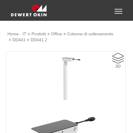
Show convenient version of this site
Toggle
naviga
Don't show this message again
Home - IT
Prodotti
Office
Colonne di sollevamento
DD441
DD441.2