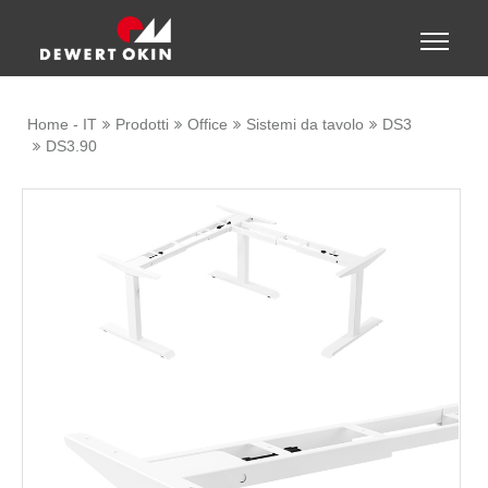
Show convenient version of this site
Toggle
naviga
Don't show this message again
Home - IT
Prodotti
Office
Sistemi da tavolo
DS3
DS3.90