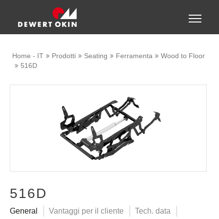
Show convenient version of this site
Toggle
naviga
Don't show this message again
Home - IT
Prodotti
Seating
Ferramenta
Wood to Floor
516D
516D
General
Vantaggi per il cliente
Tech. data