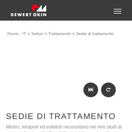
Show convenient version of this site
Toggle
naviga
Don't show this message again
Home - IT
Settori
Trattamento
Sedie di trattamento
SEDIE DI TRATTAMENTO
Medici, terapisti ed estetisti necessitano nei loro studi di