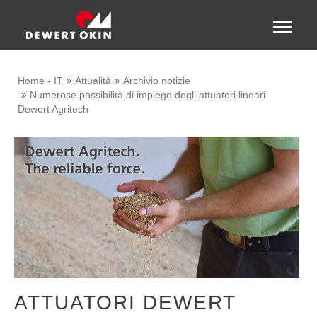
Show convenient version of this site
Toggle
naviga
Don't show this message again
Home - IT
Attualità
Archivio notizie
Numerose possibilità di impiego degli attuatori lineari
Dewert Agritech
ATTUATORI DEWERT