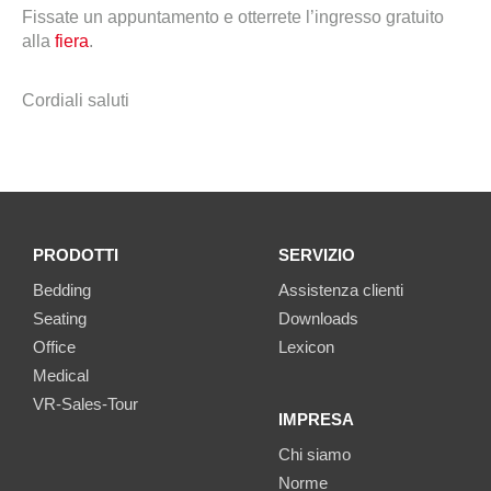
Fissate un appuntamento e otterrete l’ingresso gratuito
alla
fiera
.
Cordiali saluti
PRODOTTI
SERVIZIO
Bedding
Assistenza clienti
Seating
Downloads
Office
Lexicon
Medical
VR-Sales-Tour
IMPRESA
Chi siamo
Norme