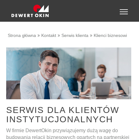
Show convenient version of this site
Toggle
naviga
Don't show this message again
Strona główna
Kontakt
Serwis klienta
Klienci biznesowi
SERWIS DLA KLIENTÓW
INSTYTUCJONALNYCH
W firmie DewertOkin przywiązujemy dużą wagę do
budowania relacji biznesowych opartych na partnerskiej