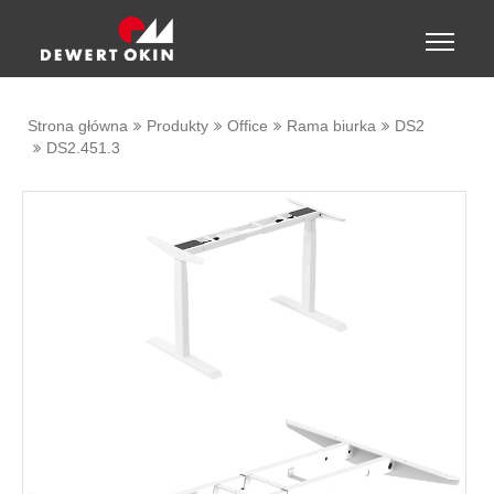
Show convenient version of this site
Toggle
naviga
Don't show this message again
Strona główna
Produkty
Office
Rama biurka
DS2
DS2.451.3