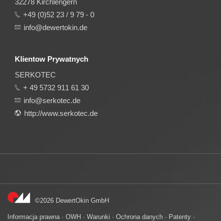
32278 Kirchlengern
+49 (0)52 23 / 9 79 - 0
info@dewertokin.de
Klientow Prywatnych
SERKOTEC
+ 49 5732 911 61 30
info@serkotec.de
http://www.serkotec.de
©2026 DewertOkin GmbH
Informacja prawna
·
OWH
·
Warunki
·
Ochrona danych
·
Patenty
·