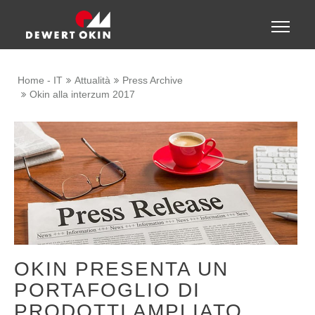
Show convenient version of this site
Toggle
naviga
Don't show this message again
Home - IT
Attualità
Press Archive
Okin alla interzum 2017
OKIN PRESENTA UN
PORTAFOGLIO DI
PRODOTTI AMPLIATO