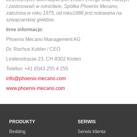
i zastosowań w rolnictwie. Spółka Phoenix Mecano,
założona w roku 1975, od roku1988 jest notowana na
szwajcarskiej giełdzie.
Inne informacje:
Phoenix Mecano Management AG
Dr. Rochus Kobler / CEO
Lindenstrasse 23, CH-8302 Kloten
Telefon: +41 (0)43 255 4 255
info@phoenix-mecano.com
www.phoenix-mecano.com
PRODUKTY
SERWIS
Bedding
Serwis klienta