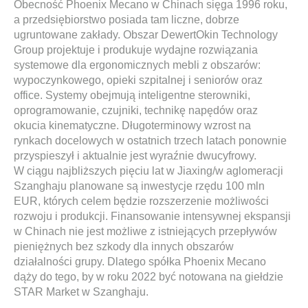
Obecność Phoenix Mecano w Chinach sięga 1996 roku,
a przedsiębiorstwo posiada tam liczne, dobrze
ugruntowane zakłady. Obszar DewertOkin Technology
Group projektuje i produkuje wydajne rozwiązania
systemowe dla ergonomicznych mebli z obszarów:
wypoczynkowego, opieki szpitalnej i seniorów oraz
office. Systemy obejmują inteligentne sterowniki,
oprogramowanie, czujniki, technikę napędów oraz
okucia kinematyczne. Długoterminowy wzrost na
rynkach docelowych w ostatnich trzech latach ponownie
przyspieszył i aktualnie jest wyraźnie dwucyfrowy.
W ciągu najbliższych pięciu lat w Jiaxing/w aglomeracji
Szanghaju planowane są inwestycje rzędu 100 mln
EUR, których celem będzie rozszerzenie możliwości
rozwoju i produkcji. Finansowanie intensywnej ekspansji
w Chinach nie jest możliwe z istniejących przepływów
pieniężnych bez szkody dla innych obszarów
działalności grupy. Dlatego spółka Phoenix Mecano
dąży do tego, by w roku 2022 być notowana na giełdzie
STAR Market w Szanghaju.