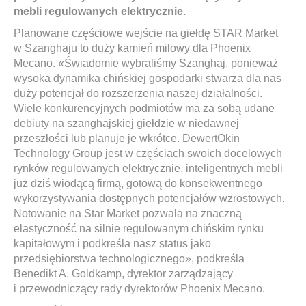
mebli regulowanych elektrycznie.
Planowane częściowe wejście na giełdę STAR Market
w Szanghaju to duży kamień milowy dla Phoenix
Mecano. «Świadomie wybraliśmy Szanghaj, ponieważ
wysoka dynamika chińskiej gospodarki stwarza dla nas
duży potencjał do rozszerzenia naszej działalności.
Wiele konkurencyjnych podmiotów ma za sobą udane
debiuty na szanghajskiej giełdzie w niedawnej
przeszłości lub planuje je wkrótce. DewertOkin
Technology Group jest w częściach swoich docelowych
rynków regulowanych elektrycznie, inteligentnych mebli
już dziś wiodącą firmą, gotową do konsekwentnego
wykorzystywania dostępnych potencjałów wzrostowych.
Notowanie na Star Market pozwala na znaczną
elastyczność na silnie regulowanym chińskim rynku
kapitałowym i podkreśla nasz status jako
przedsiębiorstwa technologicznego», podkreśla
Benedikt A. Goldkamp, dyrektor zarządzający
i przewodniczący rady dyrektorów Phoenix Mecano.