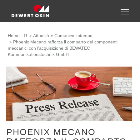
Show convenient version of this site
Toggle
naviga
Don't show this message again
Home - IT
Attualità
Comunicati stampa
Phoenix Mecano rafforza il comparto dei componenti
meccanici con l’acquisizione di BEWATEC
Kommunikationstechnik GmbH
PHOENIX MECANO